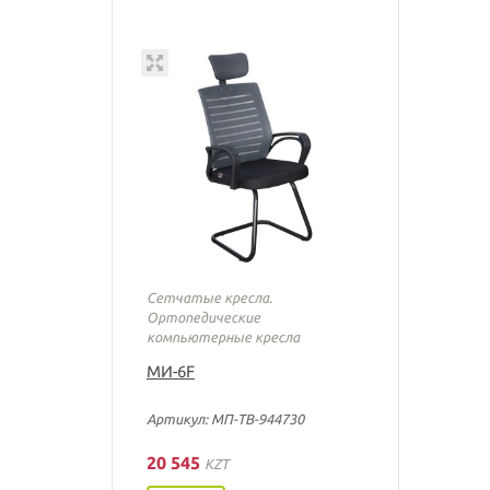
Сетчатые кресла.
Ортопедические
компьютерные кресла
МИ-6F
Артикул: МП-ТВ-944730
20 545
KZT