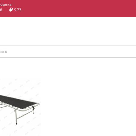
цбанка
8
5.73