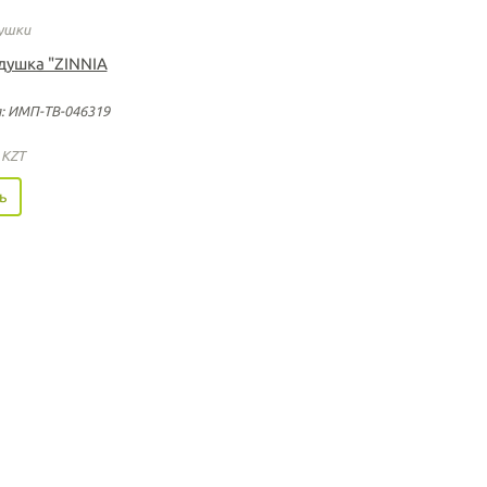
ушки
душка "ZINNIA
: ИМП-ТВ-046319
0
KZT
ь