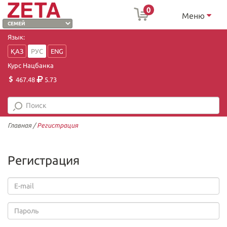
0
Меню
Язык:
ҚАЗ
РУС
ENG
Курс Нацбанка
467.48
5.73
Главная
/
Регистрация
Регистрация