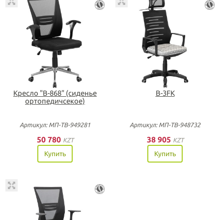
Кресло "В-868" (сиденье
В-3FK
ортопедичсекое)
Артикул: МП-ТВ-949281
Артикул: МП-ТВ-948732
50 780
38 905
KZT
KZT
Купить
Купить