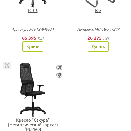
RT06
В-3
Артикул: МП-ТВ-945531
Артикул: МП-ТВ-947247
65 395
26 275
KZT
KZT
Купить
Купить
Кресло "Сакура"
(металлический каркас)
(PU-160)