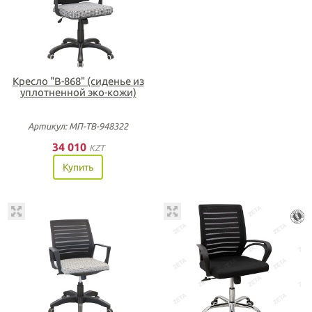
Кресло "В-868" (сиденье из
уплотненной эко-кожи)
Артикул: МП-ТВ-948322
34 010
KZT
Купить