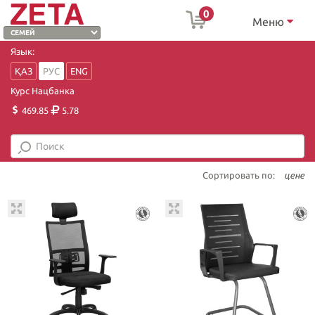
0
Меню
Язык:
ҚАЗ
РУС
ENG
Курс Нацбанка
469.85
5.78
Сортировать по:
цене