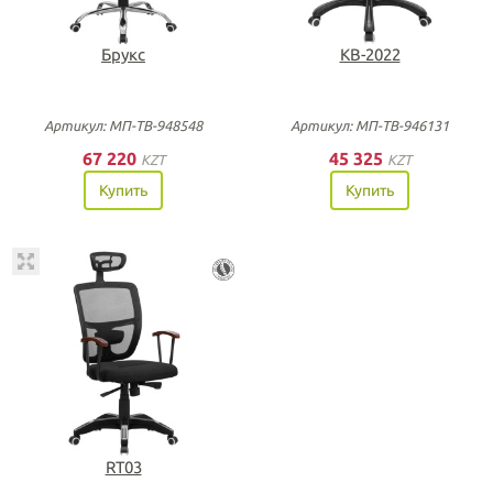
Брукс
KB-2022
Артикул: МП-ТВ-948548
Артикул: МП-ТВ-946131
67 220
45 325
KZT
KZT
Купить
Купить
RT03