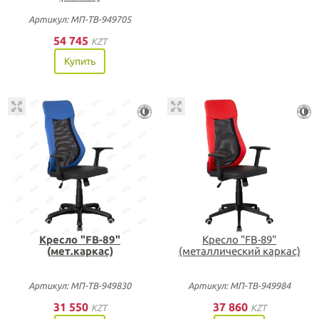
Артикул: МП-ТВ-949705
54 745
KZT
Купить
Кресло "FB-89"
Кресло "FB-89"
(мет.каркас)
(металлический каркас)
Артикул: МП-ТВ-949830
Артикул: МП-ТВ-949984
31 550
37 860
KZT
KZT