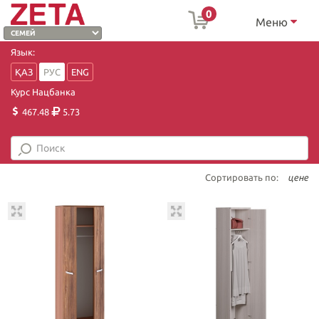
0
Меню
Язык:
ҚАЗ
РУС
ENG
Курс Нацбанка
467.48
5.73
Сортировать по:
цене