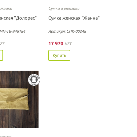
юкзаки
Сумки и рюкзаки
енская "Долорес"
Сумка женская "Жанна"
МП-ТВ-946184
Артикул: СПК-00248
17 970
ZT
KZT
Купить
юкзаки