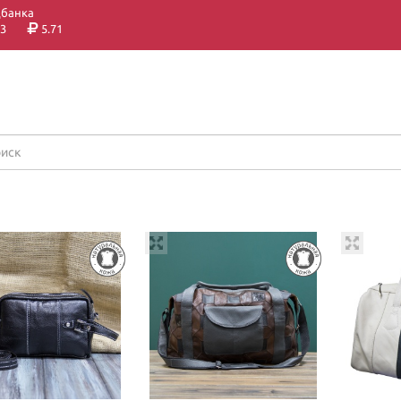
цбанка
3
5.71