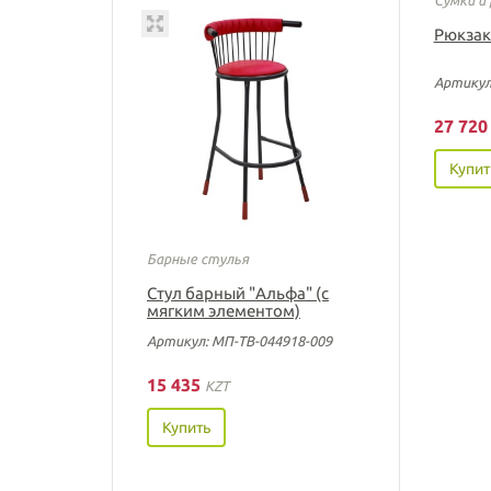
Рюкзак
Артикул
27 72
Купит
Барные стулья
Стул барный "Альфа" (с
мягким элементом)
Артикул: МП-ТВ-044918-009
15 435
KZT
Купить