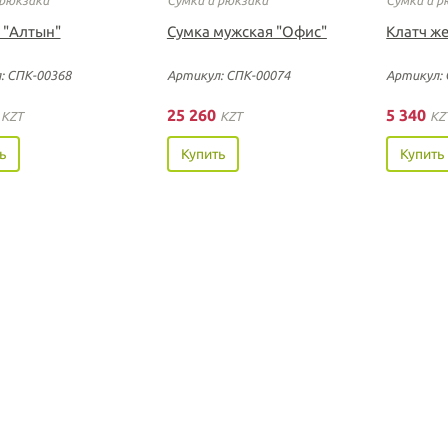
 "Алтын"
Сумка мужская "Офис"
Клатч ж
: СПК-00368
Артикул: СПК-00074
Артикул: 
0
25 260
5 340
KZT
KZT
KZ
ь
Купить
Купить