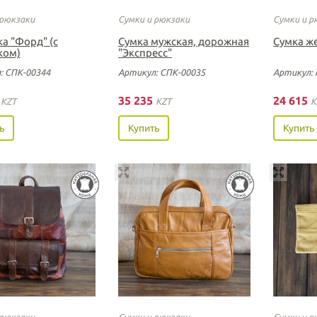
 рюкзаки
Сумки и рюкзаки
Сумки и р
а "Форд" (с
Сумка мужская, дорожная
Сумка ж
ком)
"Экспресс"
: СПК-00344
Артикул: СПК-00035
Артикул: 
0
35 235
24 615
KZT
KZT
K
ь
Купить
Купить
 рюкзаки
Сумки и рюкзаки
Сумки и р