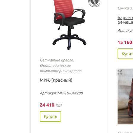
Сумки и
Барсетк
ремеш
Артикул
15 16
Купит
Сетчатые кресла.
Ортопедические
компьютерные кресла
МИ-6 (красный)
Артикул: МП-ТВ-044208
24 410
KZT
Купить
Сумки и