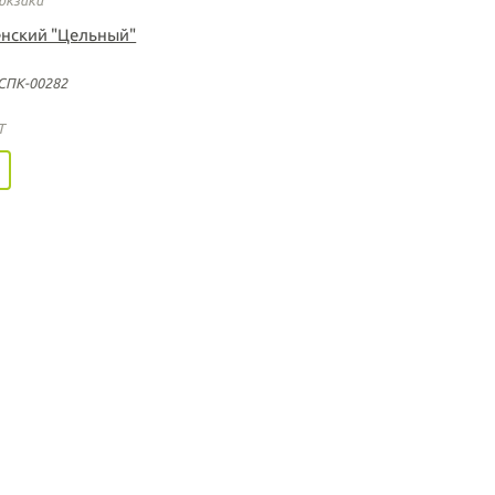
енский "Цельный"
СПК-00282
T