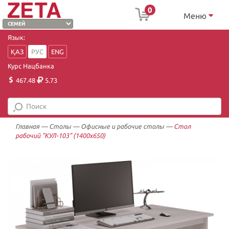
0
Меню
Язык:
ҚАЗ
РУС
ENG
Курс Нацбанка
467.48
5.73
Главная
—
Столы
—
Офисные и рабочие столы
—
Стол
рабочий "КУЛ-103" (1400х650)