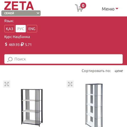
0
Меню
Язык:
ҚАЗ
РУС
ENG
Курс Нацбанка
469.93
5.71
Сортировать по:
цене