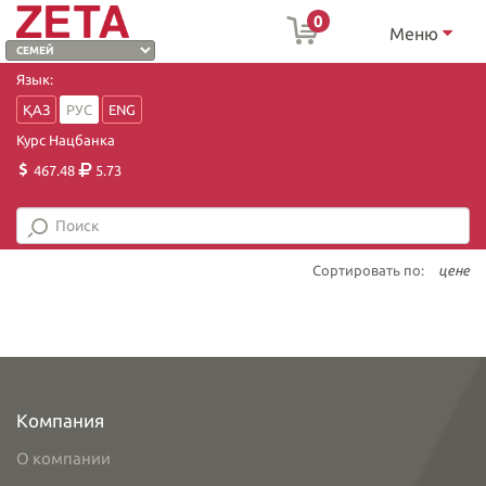
0
Меню
Язык:
ҚАЗ
РУС
ENG
Курс Нацбанка
467.48
5.73
Сортировать по:
цене
Компания
О компании