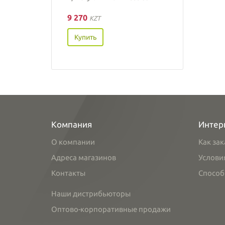
9 270
KZT
Купить
Компания
Интер
О компании
Как зак
Адреса магазинов
Услови
Контакты
Способ
Наши дистрибьюторы
Оптово-корпоративные продажи