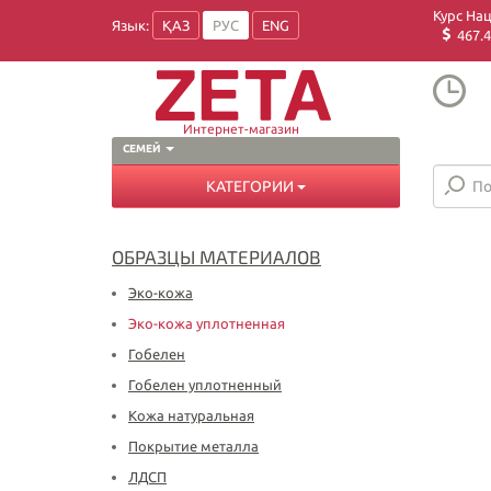
Курс На
Язык:
ҚАЗ
РУС
ENG
467.4
Интернет-магазин
СЕМЕЙ
КАТЕГОРИИ
ОБРАЗЦЫ МАТЕРИАЛОВ
Эко-кожа
Эко-кожа уплотненная
Гобелен
Гобелен уплотненный
Кожа натуральная
Покрытие металла
ЛДСП