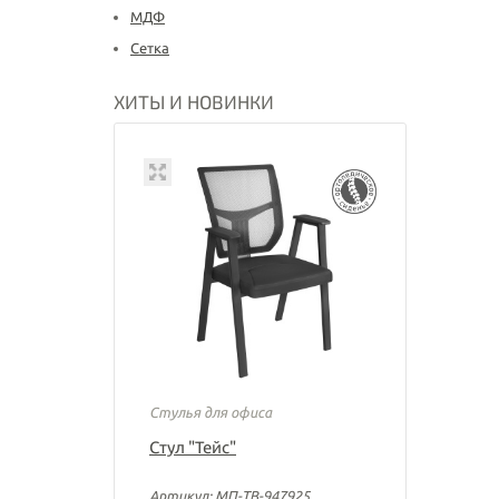
МДФ
Сетка
ХИТЫ И НОВИНКИ
Стулья для офиса
Стул "Тейс"
Артикул: МП-ТВ-947925