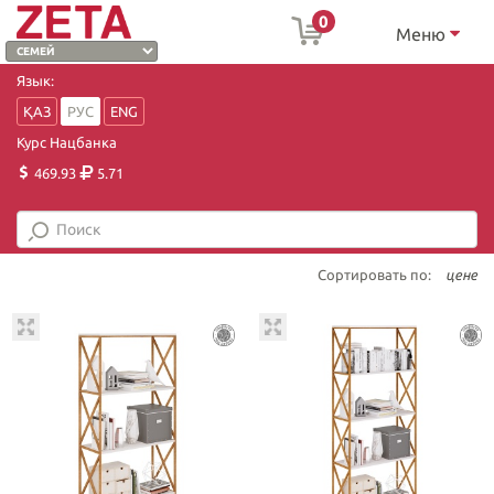
0
Меню
Язык:
ҚАЗ
РУС
ENG
Курс Нацбанка
469.93
5.71
Сортировать по:
цене