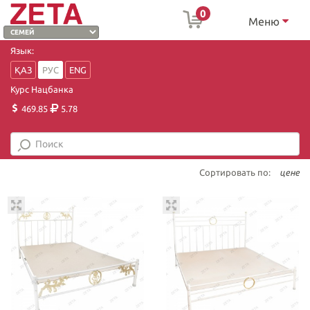
0
Меню
Язык:
ҚАЗ
РУС
ENG
Курс Нацбанка
469.85
5.78
Сортировать по:
цене