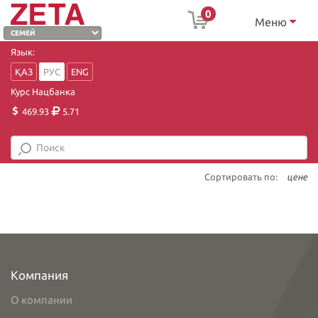
0
Меню
Язык:
ҚАЗ
РУС
ENG
Курс Нацбанка
469.93
5.71
Сортировать по:
цене
Компания
О компании