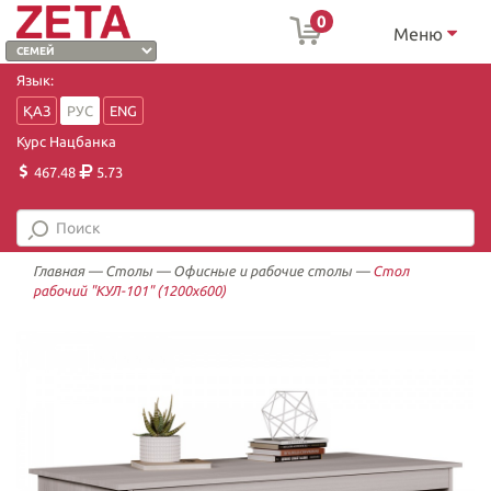
0
Меню
Язык:
ҚАЗ
РУС
ENG
Курс Нацбанка
467.48
5.73
Главная
—
Столы
—
Офисные и рабочие столы
—
Стол
рабочий "КУЛ-101" (1200х600)