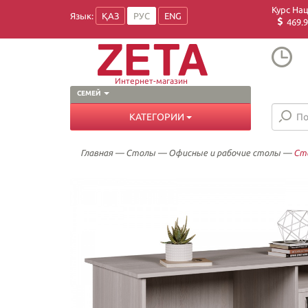
Курс На
Язык:
ҚАЗ
РУС
ENG
469.9
Интернет-магазин
СЕМЕЙ
КАТЕГОРИИ
Главная
—
Столы
—
Офисные и рабочие столы
—
Сто