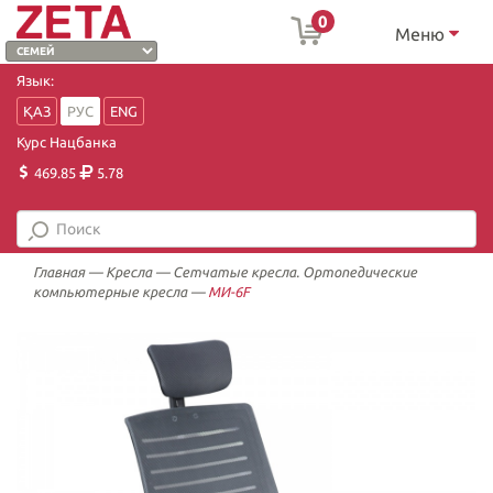
0
Меню
Язык:
ҚАЗ
РУС
ENG
Курс Нацбанка
469.85
5.78
Главная
—
Кресла
—
Сетчатые кресла. Ортопедические
компьютерные кресла
—
МИ-6F