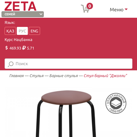
0
Меню
Язык:
ҚАЗ
РУС
ENG
Курс Нацбанка
469.93
5.71
Главная
—
Стулья
—
Барные стулья
—
Стул барный "Джолли"