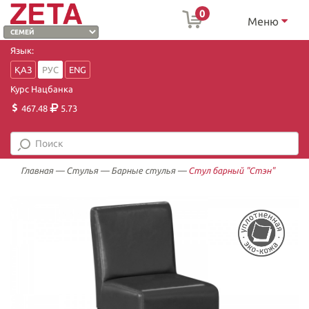
0
Меню
Язык:
ҚАЗ
РУС
ENG
Курс Нацбанка
467.48
5.73
Главная
—
Стулья
—
Барные стулья
—
Стул барный "Стэн"