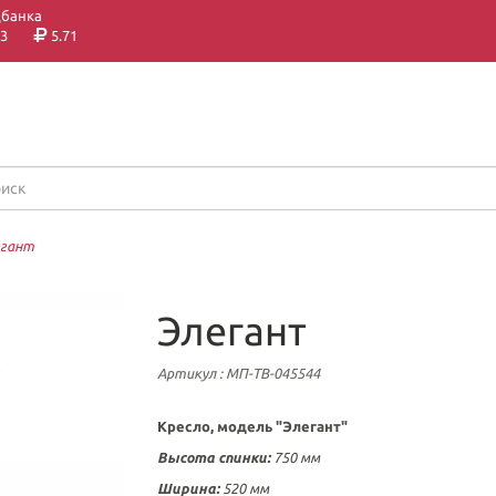
цбанка
3
5.71
егант
Элегант
Артикул
: МП-ТВ-045544
Кресло, модель "Элегант"
Высота спинки:
750 мм
Ширина:
520 мм