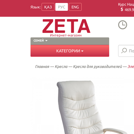
Курс На
Язык:
ҚАЗ
РУС
ENG
469.9
Интернет-магазин
СЕМЕЙ
КАТЕГОРИИ
Главная
—
Кресла
—
Кресла для руководителей
—
Эл