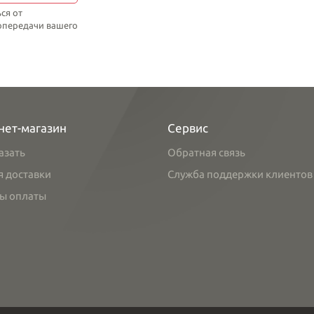
ся от
топередачи вашего
нет-магазин
Сервис
азать
Обратная связь
я доставки
Служба поддержки клиентов
ы оплаты