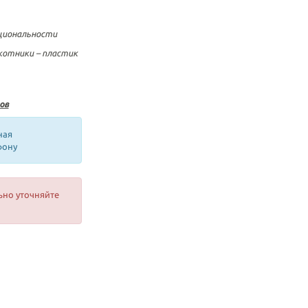
циональности
окотники – пластик
ов
ная
фону
ьно уточняйте