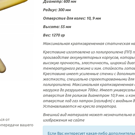
Диаметр: 600 мм
Радиус: 300 мм
Отверстие для колес: 10, 9 мм
Высота: 55 мм
Вес: 1270 гр
Максимальная кратковременная статическая нагр
Крестовина изготовлена из полипропилена (ПП) 
производстве аккумуляторных корпусов, которы
высокую прочность, эластичность, широкий диа
температурного режима и хим. стойкость готов
Крестовина имеет усиленные стенки с дополни
жесткости, специально спроектированными для 
полипропилена. Максимальная кратковременная
нагрузка до разрушения 700кг. Имеет универсал
отверстия для роликов диаметром 10,9 мм. и кон
отверстие под газ патрон (газлифт) с входным 
Устанавливается на кресла оператора.
Внешний вид материала может незначительно 
ся от
изображения на сайте
топередачи вашего
Если Вас интересует какая-либо дополнитель