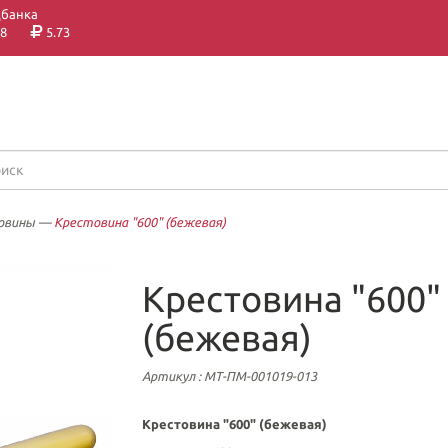
цбанка
8
5.73
овины
—
Крестовина "600" (бежевая)
Крестовина "600"
(бежевая)
Артикул
: МТ-ПМ-001019-013
Крестовина "600" (бежевая)