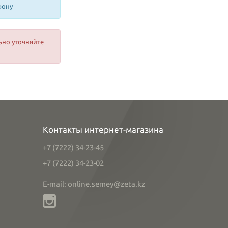
фону
ьно уточняйте
Контакты интернет-магазина
+7 (7222) 34-23-45
+7 (7222) 34-23-02
E-mail: online.semey@zeta.kz