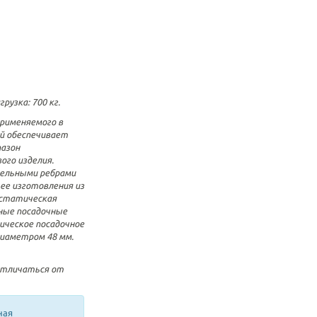
узка: 700 кг.
применяемого в
й обеспечивает
пазон
ого изделия.
тельными ребрами
ее изготовления из
 статическая
ьные посадочные
ическое посадочное
диаметром 48 мм.
отличаться от
ная