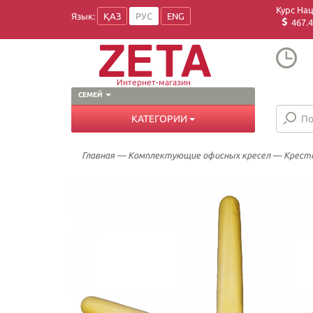
Курс На
Язык:
ҚАЗ
РУС
ENG
467.4
Интернет-магазин
СЕМЕЙ
КАТЕГОРИИ
Главная
—
Комплектующие офисных кресел
—
Крест