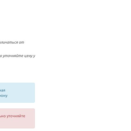
тличаться от
о уточняйте цену у
ная
фону
ьно уточняйте