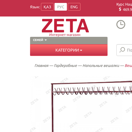
Курс На
Язык:
ҚАЗ
РУС
ENG
469.9
Интернет-магазин
СЕМЕЙ
КАТЕГОРИИ
Главная
—
Гардеробные
—
Напольные вешалки
—
Веш