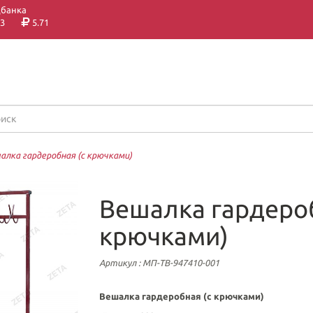
цбанка
3
5.71
алка гардеробная (с крючками)
Вешалка гардероб
крючками)
Артикул
: МП-ТВ-947410-001
Вешалка гардеробная (с крючками)