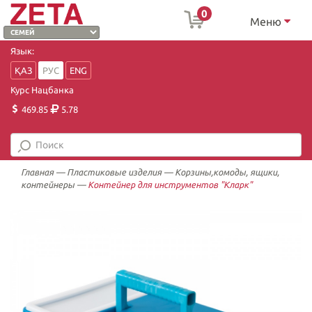
0
Меню
Язык:
ҚАЗ
РУС
ENG
Курс Нацбанка
469.85
5.78
Главная
—
Пластиковые изделия
—
Корзины,комоды, ящики,
контейнеры
—
Контейнер для инструментов "Кларк"