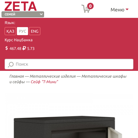
0
Меню
Язык:
ҚАЗ
РУС
ENG
Курс Нацбанка
467.48
5.73
Главная
—
Металлические изделия
—
Металлические шкафы
и сейфы
—
Сейф "Т-Мини"