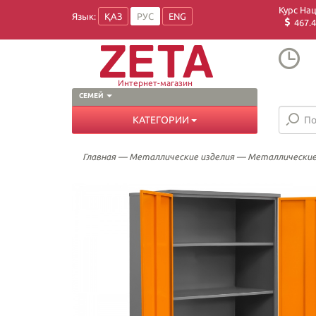
Курс На
Язык:
ҚАЗ
РУС
ENG
467.4
Интернет-магазин
СЕМЕЙ
КАТЕГОРИИ
Главная
—
Металлические изделия
—
Металлические