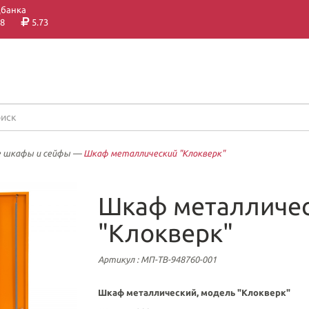
цбанка
8
5.73
 шкафы и сейфы
—
Шкаф металлический "Клокверк"
Шкаф металличе
"Клокверк"
Артикул
: МП-ТВ-948760-001
Шкаф металлический, модель "Клокверк"