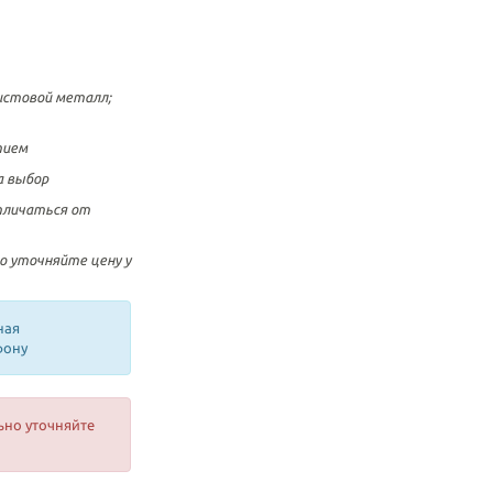
листовой металл
;
тием
а выбор
тличаться от
о уточняйте цену у
ная
фону
ьно уточняйте