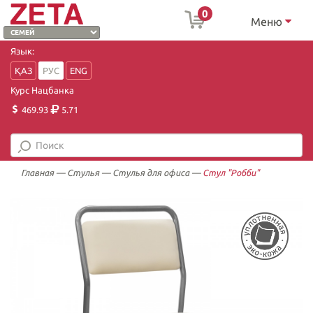
0
Меню
Язык:
ҚАЗ
РУС
ENG
Курс Нацбанка
469.93
5.71
Главная
—
Стулья
—
Стулья для офиса
—
Стул "Робби"