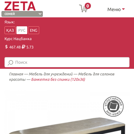
0
Меню
Язык:
ҚАЗ
РУС
ENG
Курс Нацбанка
467.48
5.73
Главная
—
Мебель для учреждений
—
Мебель для салонов
красоты
—
Банкетка без спинки (120х36)