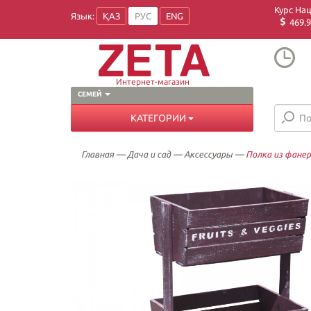
Курс На
Язык:
ҚАЗ
РУС
ENG
469.9
Интернет-магазин
СЕМЕЙ
КАТЕГОРИИ
Главная
—
Дача и сад
—
Аксессуары
—
Полка из фанер