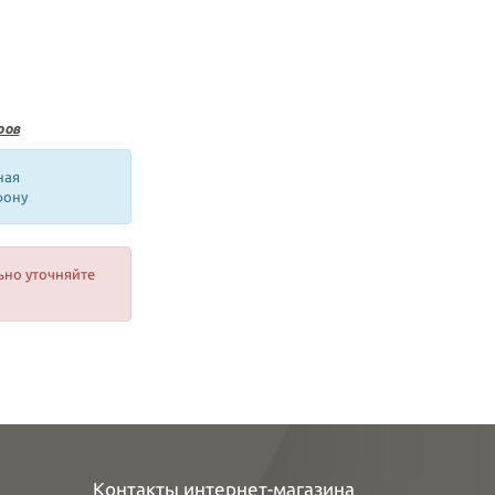
ров
ная
фону
ьно уточняйте
Контакты интернет-магазина