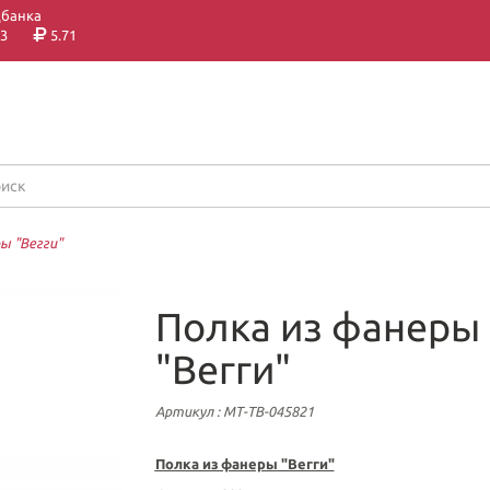
цбанка
3
5.71
ы "Вегги"
Полка из фанеры
"Вегги"
Артикул
: МТ-ТВ-045821
Полка из фанеры
"Вегги"