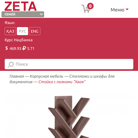
0
Меню
Язык:
ҚАЗ
РУС
ENG
Курс Нацбанка
469.93
5.71
Главная
—
Корпусная мебель
—
Стеллажи и шкафы для
документов
—
Стойка с полками "Хвоя"