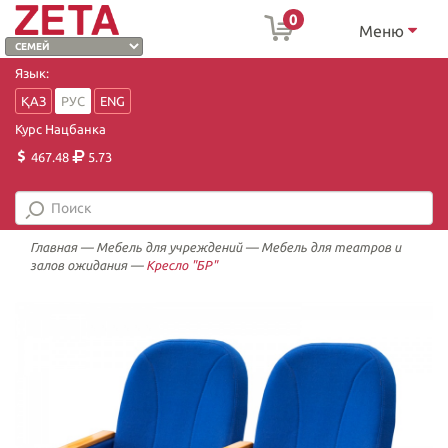
0
Меню
Язык:
ҚАЗ
РУС
ENG
Курс Нацбанка
467.48
5.73
Главная
—
Мебель для учреждений
—
Мебель для театров и
залов ожидания
—
Кресло "БР"