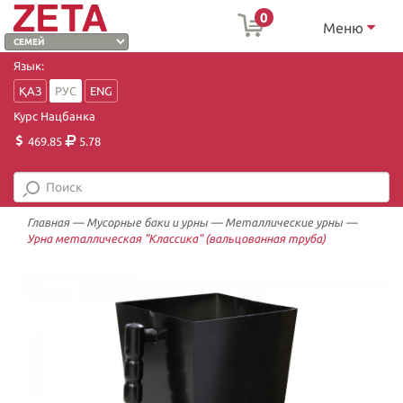
0
Меню
Язык:
ҚАЗ
РУС
ENG
Курс Нацбанка
469.85
5.78
Главная
—
Мусорные баки и урны
—
Металлические урны
—
Урна металлическая "Классика" (вальцованная труба)