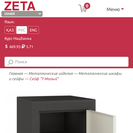
0
Меню
Язык:
ҚАЗ
РУС
ENG
Курс Нацбанка
469.93
5.71
Главная
—
Металлические изделия
—
Металлические шкафы
и сейфы
—
Сейф "Т-Малый"