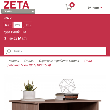
0
Меню
Язык:
ҚАЗ
РУС
ENG
Курс Нацбанка
469.93
5.71
Главная
—
Столы
—
Офисные и рабочие столы
—
Стол
рабочий "КУЛ-100" (1000х600)